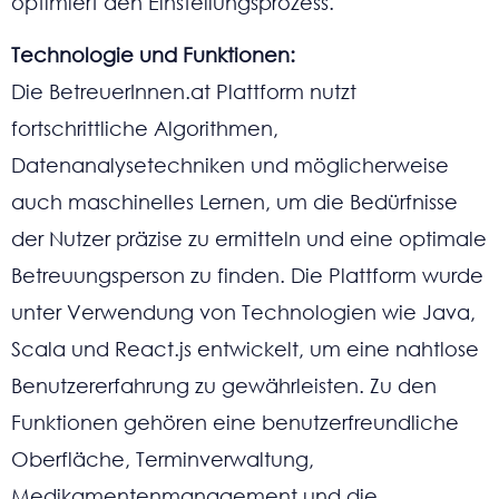
optimiert den Einstellungsprozess.
Technologie und Funktionen:
Die BetreuerInnen.at Plattform nutzt
fortschrittliche Algorithmen,
Datenanalysetechniken und möglicherweise
auch maschinelles Lernen, um die Bedürfnisse
der Nutzer präzise zu ermitteln und eine optimale
Betreuungsperson zu finden. Die Plattform wurde
unter Verwendung von Technologien wie Java,
Scala und React.js entwickelt, um eine nahtlose
Benutzererfahrung zu gewährleisten. Zu den
Funktionen gehören eine benutzerfreundliche
Oberfläche, Terminverwaltung,
Medikamentenmanagement und die