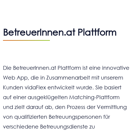
BetreuerInnen.at Plattform
Die BetreuerInnen.at Plattform ist eine innovative
Web App, die in Zusammenarbeit mit unserem
Kunden vidaFlex entwickelt wurde. Sie basiert
auf einer ausgeklügelten Matching-Plattform
und zielt darauf ab, den Prozess der Vermittlung
von qualifizierten Betreuungspersonen für
verschiedene Betreuungsdienste zu